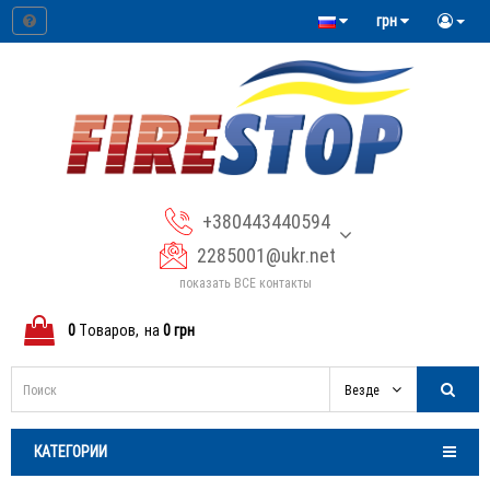
грн
+380443440594
2285001@ukr.net
показать ВСЕ контакты
0
Tоваров,
на
0 грн
Везде
КАТЕГОРИИ