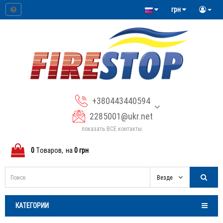
грн
+380443440594
2285001@ukr.net
показать ВСЕ контакты
0
Tоваров,
на
0 грн
Везде
КАТЕГОРИИ