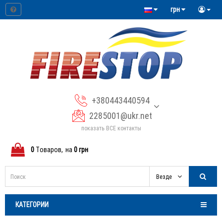
грн
+380443440594
2285001@ukr.net
показать ВСЕ контакты
0
Tоваров,
на
0 грн
Везде
КАТЕГОРИИ