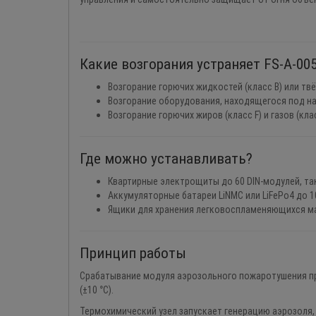
Какие возгорания устраняет FS-A-00
Возгорание горючих жидкостей (класс B) или тв
Возгорание оборудования, находящегося под на
Возгорание горючих жиров (класс F) и газов (кла
Где можно устанавливать?
Квартирные электрощиты до 60 DIN-модулей, так
Аккумуляторные батареи LiNMC или LiFePo4 до 1
Ящики для хранения легковоспламеняющихся м
Принцип работы
Срабатывание модуля аэрозольного пожаротушения п
(±10 °C).
Термохимический узел запускает генерацию аэрозоля,