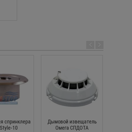
ля спринклера
Дымовой извещатель
Спринк
Style-10
Омега СПДОТА