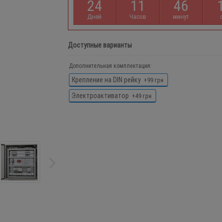
2
4
1
1
4
6
Дней
Часов
минут
Доступные варианты
Дополнительная комплектация:
Крепление на DIN рейку
+99 грн
Электроактиватор
+49 грн