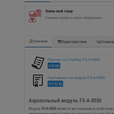
Знаем свой товар
Поможем подобрать нужное оборудование.
Описание
Характеристики
Отзывов 
Паспорт на FireStop FS-A-0050
5.06 Mb
Сертификат на модуль FS-A-0050
477.02 Kb
Аэрозольный модуль FS-A-0050
Модель
FS-A-0050
является автономным устройством аэ
управления и самостоятельно защищает от огня объём д