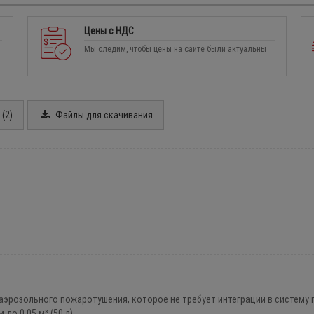
Цены с НДС
Мы следим, чтобы цены на сайте были актуальны
(2)
Файлы для скачивания
розольного пожаротушения, которое не требует интеграции в систему п
о 0.05 м³ (50 л).