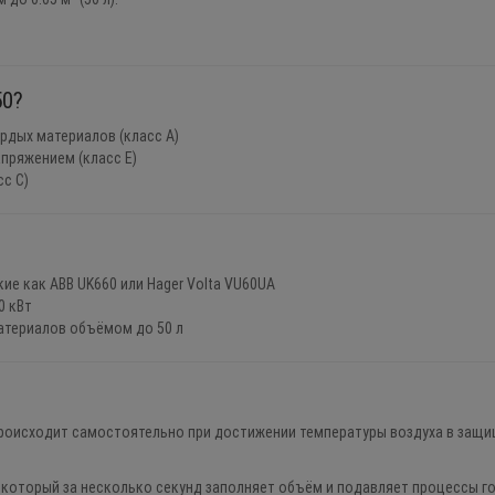
50?
ёрдых материалов (класс А)
пряжением (класс E)
сс С)
ие как ABB UK660 или Hager Volta VU60UA
0 кВт
атериалов объёмом до 50 л
роисходит самостоятельно при достижении температуры воздуха в защи
 который за несколько секунд заполняет объём и подавляет процессы го