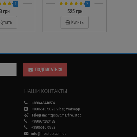
(ИПДОТА)
1
2
8 грн
525 грн
Купить
Купить
ПОДПИСАТЬСЯ
НАШИ КОНТАКТЫ
+380443440594
+380661073323 Viber, Watsapp
Telegram: https://t.me/fire_stop
+380974283182
+380661073323
info@fire-stop.com.ua