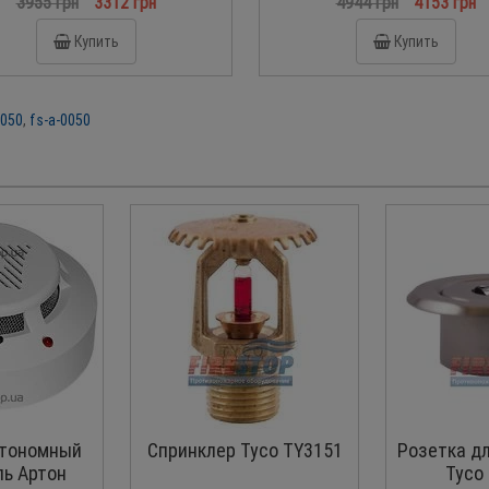
3955 грн
3312 грн
4944 грн
4153 грн
Купить
Купить
050
,
fs-a-0050
тономный
Спринклер Tyco TY3151
Розетка д
ь Артон
Tyco 