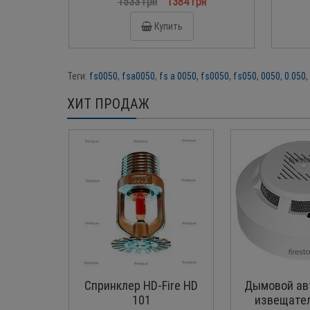
1533 грн
1384 грн
Купить
Теги:
fs0050
,
fsa0050
,
fs a 0050
,
fs0050
,
fs050
,
0050
,
0.050
,
ХИТ ПРОДАЖ
Спринклер HD-Fire HD
Дымовой ав
101
извещател