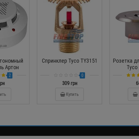
тономный
Спринклер Tyco TY3151
Розетка д
ь Артон
Tyco 
3.4
2
0
грн
309 грн
6
ить
Купить