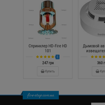
Спринклер HD-Fire HD
Дымовой ав
101
извещател
СПД-
1
247 грн
360 
Купить
Куп
fire-stop.com.ua