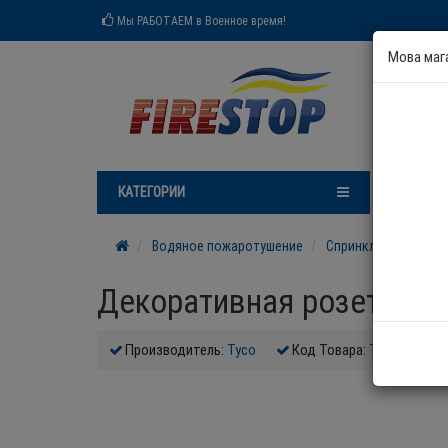
Мы РАБОТАЕМ в Военное время!
Мова маг
КАТЕГОРИИ
Н
Водяное пожаротушение
Спринклеры и комп
Декоративная розетка St
Производитель:
Tyco
Код Товара:
Tyco Style10