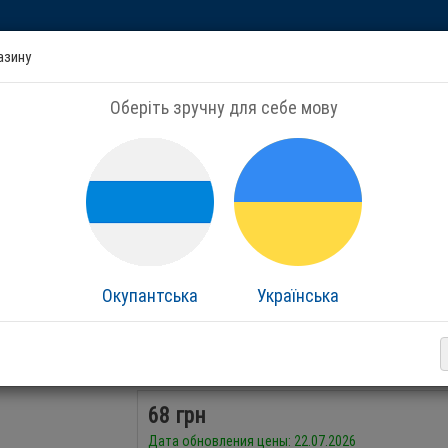
азину
+380443440594
2285001@ukr.net
Оберіть зручну для себе мову
показать ВСЕ контакты
Я ищу, например,
Редуктор давления
АША РАБОТА ВО ВРЕМЯ ВОЙНЫ
КОНТАКТЫ
О МАГАЗИНЕ
лектующие
Розетка для спринклера Tyco Style-10
yle 10 для спринклера
Окупантська
Українська
1 отзывов
68 грн
Дата обновления цены: 22.07.2026