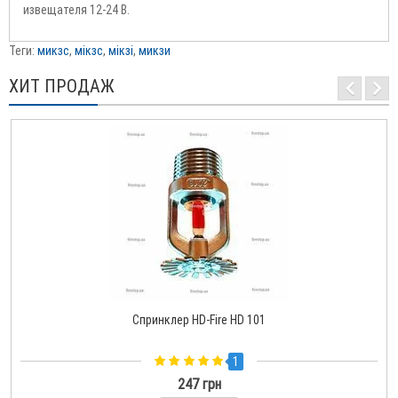
извещателя 12-24 В.
Теги:
микзс
,
мікзс
,
мікзі
,
микзи
ХИТ ПРОДАЖ
Спринклер HD-Fire HD 101
1
247 грн