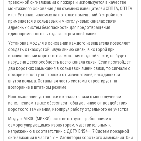
тревожной сигнализации о пожаре и используется в качестве
монтажного основания для съемных извещателей СППТА, СПТТА
и пр. Устанавливаемых на потолке помещений. Устройство
применяется в кольцевых и многолучевых каналах связи
адресных систем безопасности для предотвращения
единовременного выхода из строя всей линии.
Установка модуля в основании каждого извещателя позволяет
создать отказоустойчивую линию связи, в которой при
возникновении короткого замыкания в одной части, не будет
нарушена дееспособность всего канала связи. Если произойдет
два коротких замыкания в кольцевой линии связи, то сигналы о
пожаре не поступят только от извещателей, находящихся
внутри кольца. Остальная часть системы отреагирует на
возгорание в штатном режиме.
Использование установки в каналах связи с многолучевым
исполнением также обезопасит общую линию от воздействия
короткого замыкания, изолируя работу отдельного ее участка.
Модули МІКЗС (МИКЗИ) соответствуют требованиям к
саморегулирующимся изоляторам, чувствительным к
напряжению в соответствии с ДСТУ EN54–17 Систем пожарной
сигнализации в части 17 –. Изоляторы короткого замыкания. Они