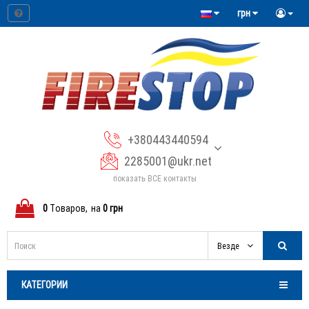
грн
+380443440594
2285001@ukr.net
показать ВСЕ контакты
0
Tоваров,
на
0 грн
Везде
КАТЕГОРИИ