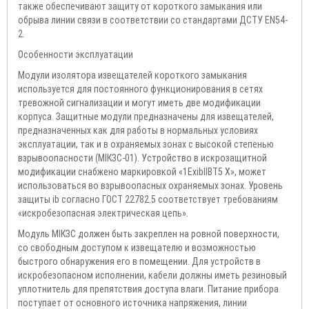
также обеспечивают защиту от короткого замыкания или
обрыва линии связи в соответствии со стандартами ДСТУ EN54-
2.
Особенности эксплуатации
Модули изолятора извещателей короткого замыкания
используется для постоянного функционирования в сетях
тревожной сигнализации и могут иметь две модификации
корпуса. Защитные модули предназначены для извещателей,
предназначенных как для работы в нормальных условиях
эксплуатации, так и в охраняемых зонах с высокой степенью
взрывоопасности (МІКЗС-01). Устройство в искрозащитной
модификации снабжено маркировкой «1ExіbІІВТ5 X», может
использоваться во взрывоопасных охраняемых зонах. Уровень
защиты ib согласно ГОСТ 22782.5 соответствует требованиям
«искробезопасная электрическая цепь».
Модуль МІКЗС должен быть закреплен на ровной поверхности,
со свободным доступом к извещателю и возможностью
быстрого обнаружения его в помещении. Для устройств в
искробезопасном исполнении, кабели должны иметь резиновый
уплотнитель для препятствия доступа влаги. Питание прибора
поступает от основного источника напряжения, линии