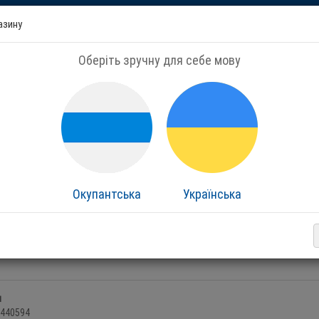
азину
+380443440594
2285001@ukr.net
Оберіть зручну для себе мову
показати ВСІ контакти
Я шукаю, наприклад,
Дренчер
АША РОБОТА ПІД ЧАС ВІЙНИ
КОНТАКТИ
ПРО МАГАЗИН
Окупантська
Українська
н
440594