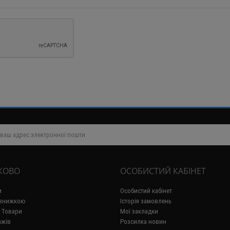
КОВО
ОСОБИСТИЙ КАБІНЕТ
и
Особистий кабінет
 знижкою
Історія замовлень
 Товари
Мої закладки
ажів
Розсилка новин