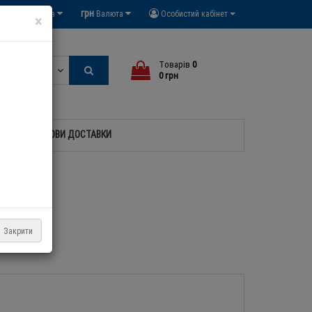
грн
Мова
Валюта
Особистий кабінет
×
Tоварів
0
Всюди
0 грн
УМОВИ ДОСТАВКИ
Закрити