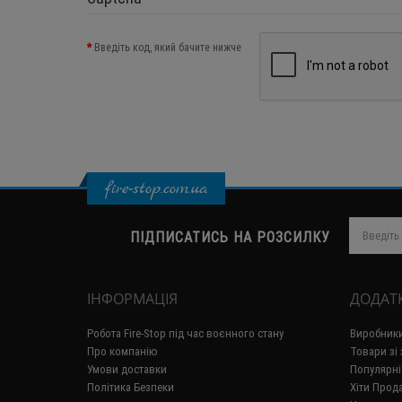
Введіть код, який бачите нижче
fire-stop.com.ua
ПІДПИСАТИСЬ НА РОЗСИЛКУ
ІНФОРМАЦІЯ
ДОДАТ
Робота Fire-Stop під час воєнного стану
Виробник
Про компанію
Товари зі
Умови доставки
Популярні
Політика Безпеки
Хіти Прод