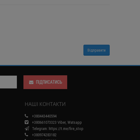
ПІДПИСАТИСЬ
НАШІ КОНТАКТИ
+380443440594
+380661073323 Viber, Watsapp
Telegram: https://t.me/fire_stop
+380974283182