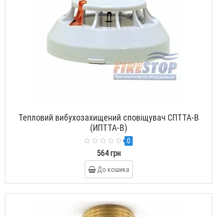
Тепловий вибухозахищений сповіщувач СПТТА-В
(ИПТТА-В)
0
564 грн
До кошика