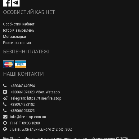
ОСОБИСТИЙ КАБІНЕТ
Особистий кабінет
Історія замовлень
Мої закладки
Розсилка новин
БЕЗПЕЧНІ ПЛАТЕЖІ
НАШІ КОНТАКТИ
+380443440594
+380661073323 Viber, Watsapp
Telegram: https://t.me/fire_stop
+380974283182
+380661073323
info@fire-stop.com.ua
ПН-ПТ 09:00-18:00
Львів, Б.Хмельницького 212 оф. 306;
Fire-Stop™ ─ Интернет-магазин противопожарного оборудования © 2026