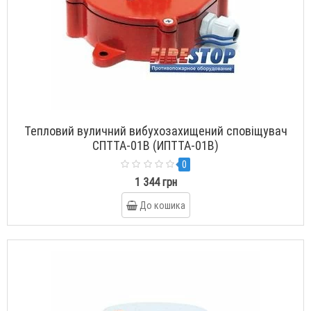
Тепловий вуличний вибухозахищений сповіщувач
СПТТА-01В (ИПТТА-01В)
0
1 344 грн
До кошика