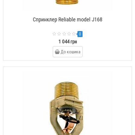
Спринклер Reliable model J168
0
1 044 грн
До кошика