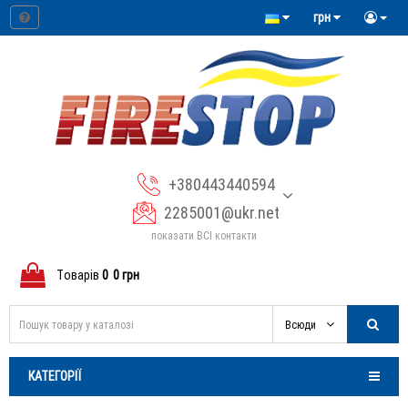
грн
×
Мова магазину
Оберіть зручну для себе мову
+380443440594
2285001@ukr.net
показати ВСІ контакти
Tоварів
0
0 грн
Окупантська
Українська
Всюди
Закрити
КАТЕГОРІЇ