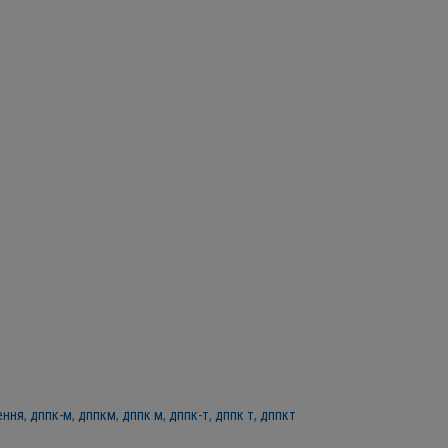
ення
,
дппк-м
,
дппкм
,
дппк м
,
дппк-т
,
дппк т
,
дппкт