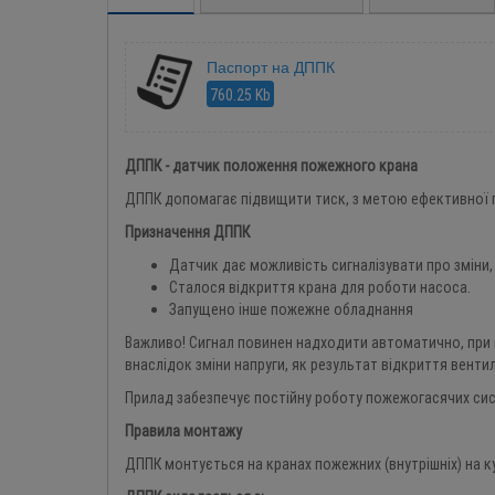
Паспорт на ДППК
760.25 Kb
ДППК - датчик положення пожежного крана
ДППК допомагає підвищити тиск, з метою ефективної по
Призначення ДППК
Датчик дає можливість сигналізувати про зміни,
Сталося відкриття крана для роботи насоса.
Запущено інше пожежне обладнання
Важливо! Сигнал повинен надходити автоматично, при в
внаслідок зміни напруги, як результат відкриття вентил
Прилад забезпечує постійну роботу пожежогасячих сис
Правила монтажу
ДППК монтується на кранах пожежних (внутрішніх) на 