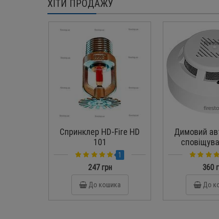
ХІТИ ПРОДАЖУ
Спринклер HD-Fire HD
Димовий ав
101
сповіщува
СПД-
1
247 грн
360 
До кошика
До к