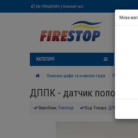
Ми ПРАЦЮЄМО у Воєнний час!
Мова маг
КАТЕГОРІЇ
Н
Пожежні шафи та комплектація
Пожежні кран
ДППК - датчик положенн
Виробник:
Firestop
Код Товару:
ДППК