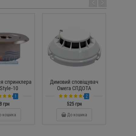
ля спринклера
Димовий сповіщувач
Спринк
Style-10
Омега СПДОТА
(ИПДОТА)
1
2
8 грн
525 грн
о кошика
До кошика