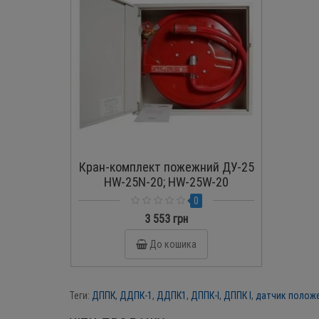
Кран-комплект пожежний ДУ-25
HW-25N-20; HW-25W-20
0
3 553 грн
До кошика
Теги:
ДППК
,
ДДПК-1
,
ДДПК1
,
ДППК-І
,
ДППК І
,
датчик полож