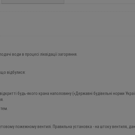
дачі води в процесі ліквідації загоряння.
 що відбулися:
ідкритті будь-якого крана наполовину («Державні будівельні норми Україн
я.
тем.
кутовому пожежному вентилі. Правильна установка - на штоку вентиля, да