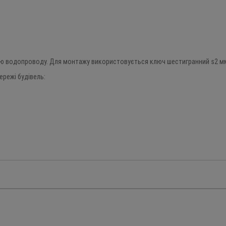
ою водопроводу. Для монтажу використовується ключ шестигранний s2 м
режі будівель: