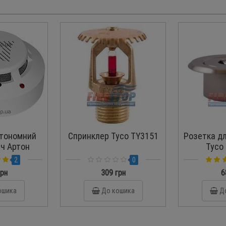
тономний
Спринклер Tyco TY3151
Розетка д
ч Артон
Tyco 
3.4
2
0
грн
309 грн
6
ошика
До кошика
Д