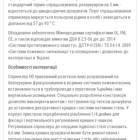
стандартний термін спрацьовування, резервуаром на 3 мм -
відносяться до швидкодіючих зрошувачів. Поріг спрацьовування
спринклера маркується кольором рідини в колбі і знаходиться в
діапазоні від 57 до 93 ° C.
Обладнання забезпечено Міжнародними сертифікатами UL, FM,
CE, а також відповідає вимогам ДБН В.2.5-56 діє до: 2014
«Системи протипожежного захисту», ДСТУ-Н CEN / TS 54-14: 2009
«Системи пожежної сигналізації та оповіщення» і дозволено до
експлуатації в Україні.
Особливості експлуатації
Спринклер HD прихований розеткою вниз розрахований на
безперервне функціонування в водяних системах пожежогасіння,
встановлюється в трубопроводи з перетином ½дюйма і має
вертикальне розміщення. Спеціально розроблена конструкція
дозволяє виконувати монтаж і тестування під тиском зрошувача
до установки декоративної кришки і системи натяжних стель. У
корпусі пристрою передбаченеа різьблення 1/4 дюйма для
фіксації і вертикального регулювання кришки з чашкою.
Регулювання спрінклера до площини підвісної стелі становить
6,6 мм. Знімна кришка зрошувача може бути демонтована і
переінстальована при знятті підвісних стель або забезпечення