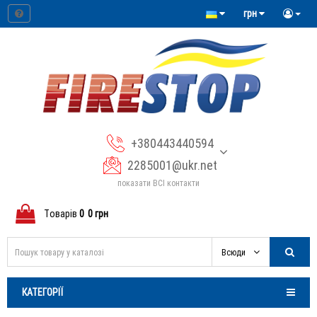
грн
+380443440594
2285001@ukr.net
показати ВСІ контакти
Tоварів
0
0 грн
Всюди
КАТЕГОРІЇ