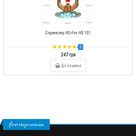
Спринклер HD-Fire HD 101
1
247 грн
До кошика
fire-stop.com.ua