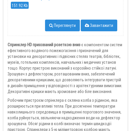
151.92 Kb
Переглянути
Завантажити
Спринклер HD прихований розеткою вниз
є компонентом систем
ефективного водяного пожежогасіння і призначений для
установки на декоративних і підвісних стелях театрів, бібліотек,
музеїв, готельних комплексів, навчальних і медичних установ
тощо. Корпус пристрою виконаний з корозійно стійкої латуні.
Зрошувач з дефлектором, розташованим вниз, забезпечений
декоративними кришками, що дозволяють інтегрувати пристрій
в дизайн приміщення у відповідності з архітектурними вимогами.
Декоративні кришки мають хромоване або біле виконання.
Робочим пристроєм спрінклера є скляна колба з рідиною, яка
розширюється при впливі тепла. При досягненні температури
навколишнього середовища в приміщенні порогового значення,
колба руйнується, звільняючи надходження води на дефлектор
зрошувача. Обсяг рідини в колбі визначає термін швидкодії
пристрою. Спринклери з 5-ю міліметровою колбою мають