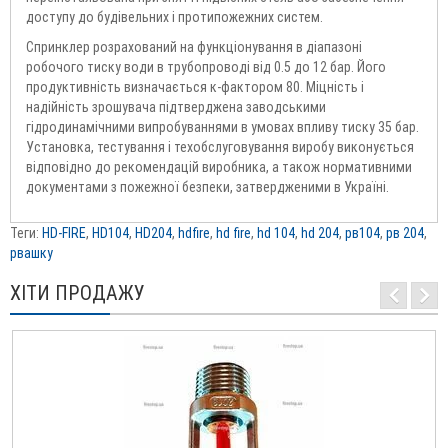
доступу до будівельних і протипожежних систем.
Спринклер розрахований на функціонування в діапазоні
робочого тиску води в трубопроводі від 0.5 до 12 бар. Його
продуктивність визначається к-фактором 80. Міцність і
надійність зрошувача підтверджена заводськими
гідродинамічними випробуваннями в умовах впливу тиску 35 бар.
Установка, тестування і техобслуговування виробу виконується
відповідно до рекомендацій виробника, а також нормативними
документами з пожежної безпеки, затвердженими в Україні.
Теги:
HD-FIRE
,
HD104
,
HD204
,
hdfire
,
hd fire
,
hd 104
,
hd 204
,
рв104
,
рв 204
,
рвашку
ХІТИ ПРОДАЖУ