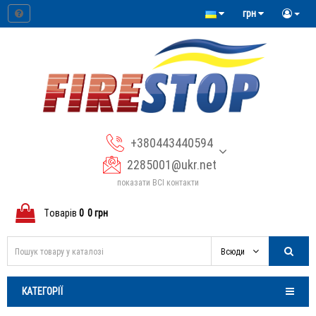
грн
+380443440594
2285001@ukr.net
показати ВСІ контакти
Tоварів
0
0 грн
Всюди
КАТЕГОРІЇ