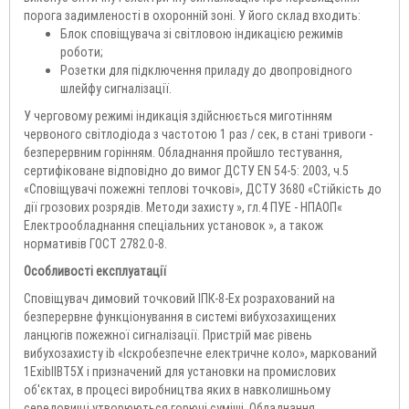
порога задимленості в охоронній зоні. У його склад входить:
Блок сповіщувача зі світловою індикацією режимів
роботи;
Розетки для підключення приладу до двопровідного
шлейфу сигналізації.
У черговому режимі індикація здійснюється миготінням
червоного світлодіода з частотою 1 раз / сек, в стані тривоги -
безперервним горінням. Обладнання пройшло тестування,
сертифіковане відповідно до вимог ДСТУ EN 54-5: 2003, ч.5
«Сповіщувачі пожежні теплові точкові», ДСТУ 3680 «Стійкість до
дії грозових розрядів. Методи захисту », гл.4 ПУЕ - НПАОП«
Електрообладнання спеціальних установок », а також
нормативів ГОСТ 2782.0-8.
Особливості експлуатації
Сповіщувач димовий точковий ІПК-8-Ех розрахований на
безперервне функціонування в системі вибухозахищених
ланцюгів пожежної сигналізації. Пристрій має рівень
вибухозахисту ib «Іскробезпечне електричне коло», маркований
1ExіbІІВТ5Х і призначений для установки на промислових
об'єктах, в процесі виробництва яких в навколишньому
середовищі утворюються горючі суміші. Обладнання