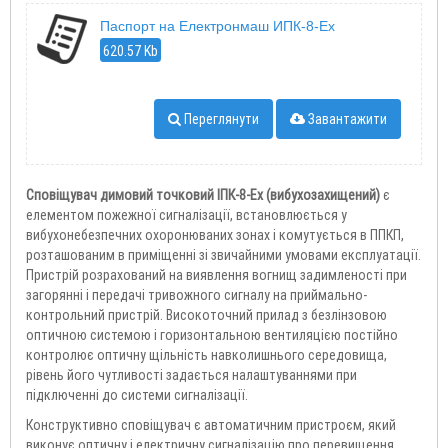
Паспорт на Електронмаш ИПК-8-Ex
620.57 Kb
Переглянути
Завантажити
Сповіщувач димовий точковий ІПК-8-Ех (вибухозахищений)
є
елементом пожежної сигналізації, встановлюється у
вибухонебезпечних охоронюваних зонах і комутується в ППКП,
розташованим в приміщенні зі звичайними умовами експлуатації.
Пристрій розрахований на виявлення вогнищ задимленості при
загорянні і передачі тривожного сигналу на приймально-
контрольний пристрій. Високоточний прилад з безлінзовою
оптичною системою і горизонтальною вентиляцією постійно
контролює оптичну щільність навколишнього середовища,
рівень його чутливості задається налаштуваннями при
підключенні до системи сигналізації.
Конструктивно сповіщувач є автоматичним пристроєм, який
виконує оптичну і електричну сигналізацію про перевищення