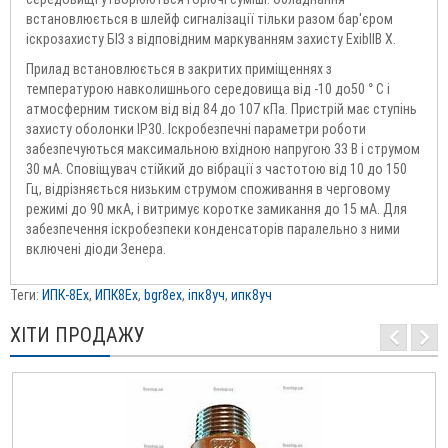
встановлюється в шлейф сигналізації тільки разом бар'єром
іскрозахисту БІЗ з відповідним маркуванням захисту ExіbІІВ Х.
Прилад встановлюється в закритих приміщеннях з
температурою навколишнього середовища від -10 до50 ° С і
атмосферним тиском від від 84 до 107 кПа. Пристрій має ступінь
захисту оболонки IP30. Іскробезпечні параметри роботи
забезпечуються максимальною вхідною напругою 33 В і струмом
30 мА. Сповіщувач стійкий до вібрації з частотою від 10 до 150
Гц, відрізняється низьким струмом споживання в черговому
режимі до 90 мкА, і витримує коротке замикання до 15 мА. Для
забезпечення іскробезпеки конденсаторів паралельно з ними
включені діоди Зенера.
Теги:
ИПК-8Ex
,
ИПК8Ex
,
bgr8ex
,
іпк8уч
,
ипк8уч
ХІТИ ПРОДАЖУ