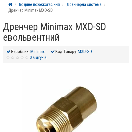
Водяне пожежогасіння
Дренчерна система
Дренчер Minimax MXD-SD
Дренчер Minimax MXD-SD
евольвентний
Виробник:
Minimax
Код Товару:
MXD-SD
0 відгуків