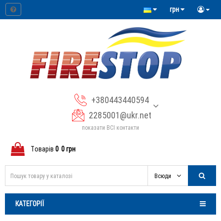
грн
+380443440594
2285001@ukr.net
показати ВСІ контакти
Tоварів
0
0 грн
Всюди
КАТЕГОРІЇ