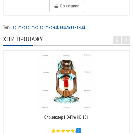
До кошика
Теги:
sd
,
mxdsd
,
mxd sd
,
mxd-sd
,
евольвентний
ХІТИ ПРОДАЖУ
Спринклер HD-Fire HD 101
1