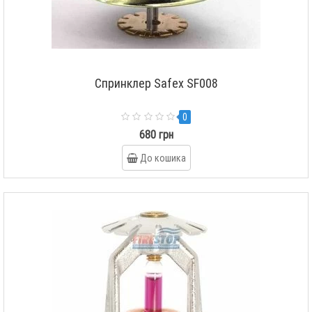
Спринклер Safex SF008
0
680 грн
До кошика