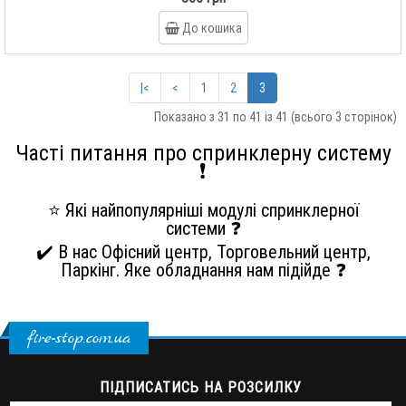
До кошика
|<
<
1
2
3
Показано з 31 по 41 із 41 (всього 3 сторінок)
Часті питання про спринклерну систему
❗️
⭐ Які найпопулярніші модулі спринклерної
системи ❓
✔️ В нас Офісний центр, Торговельний центр,
Паркінг. Яке обладнання нам підійде ❓
fire-stop.com.ua
ПІДПИСАТИСЬ НА РОЗСИЛКУ