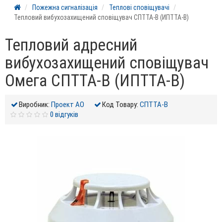
Пожежна сигналізація
Теплові сповіщувачі
Тепловий вибухозахищений сповіщувач СПТТА-В (ИПТТА-В)
Тепловий адресний
вибухозахищений сповіщувач
Омега СПТТА-В (ИПТТА-В)
Виробник:
Проект АО
Код Товару:
СПТТА-В
0 відгуків