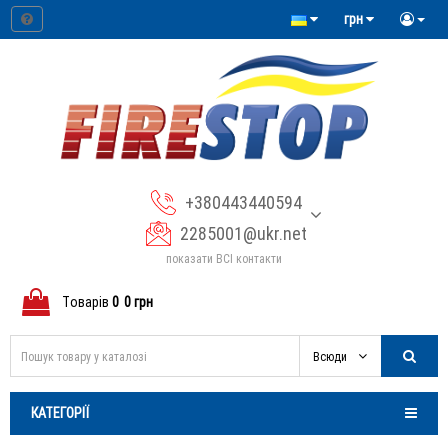
грн
+380443440594
2285001@ukr.net
показати ВСІ контакти
Tоварів
0
0 грн
Всюди
КАТЕГОРІЇ