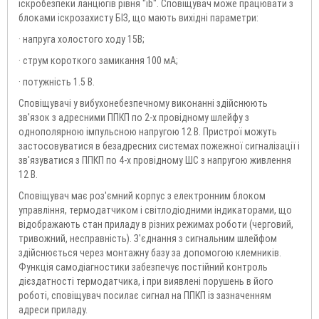
іскробезпеки ланцюгів рівня "ib". Сповіщувач може працювати з
блоками іскрозахисту БІЗ, що мають вихідні параметри:
· напруга холостого ходу 15В;
· струм короткого замикання 100 мА;
· потужність 1.5 В.
Сповіщувачі у вибухонебезпечному виконанні здійснюють
зв'язок з адресними ППКП по 2-х провідному шлейфу з
однополярною імпульсною напругою 12 В. Пристрої можуть
застосовуватися в безадресних системах пожежної сигналізації і
зв'язуватися з ППКП по 4-х провідному ШС з напругою живлення
12 В.
Сповіщувач має роз'ємний корпус з електронним блоком
управління, термодатчиком і світлодіодними індикаторами, що
відображають стан приладу в різних режимах роботи (черговий,
тривожний, несправність). З'єднання з сигнальним шлейфом
здійснюється через монтажну базу за допомогою клемників.
Функція самодіагностики забезпечує постійний контроль
дієздатності термодатчика, і при виявлені порушень в його
роботі, сповіщувач посилає сигнал на ППКП із зазначенням
адреси приладу.