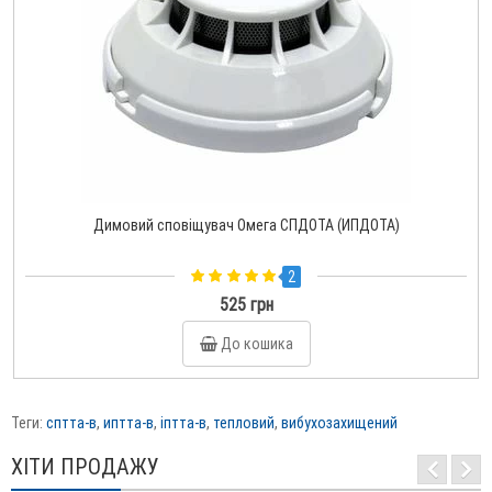
Димовий сповіщувач Омега СПДОТА (ИПДОТА)
2
525 грн
До кошика
Теги:
сптта-в
,
иптта-в
,
іптта-в
,
тепловий
,
вибухозахищений
ХІТИ ПРОДАЖУ