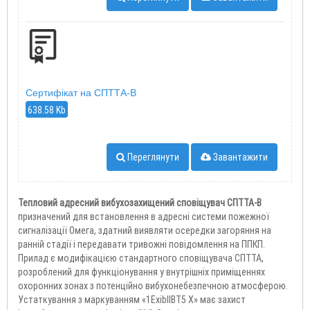
Сертифікат на СПТТА-В
638.58 Kb
Переглянути
Завантажити
Тепловий адресний вибухозахищений сповіщувач СПТТА-В
призначений для встановлення в адресні системи пожежної
сигналізації Омега, здатний виявляти осередки загоряння на
ранній стадії і передавати тривожні повідомлення на ППКП.
Прилад є модифікацією стандартного сповіщувача СПТТА,
розроблений для функціонування у внутрішніх приміщеннях
охоронних зонах з потенційно вибухонебезпечною атмосферою.
Устаткування з маркуванням «1ExіbІІВТ5 X» має захист