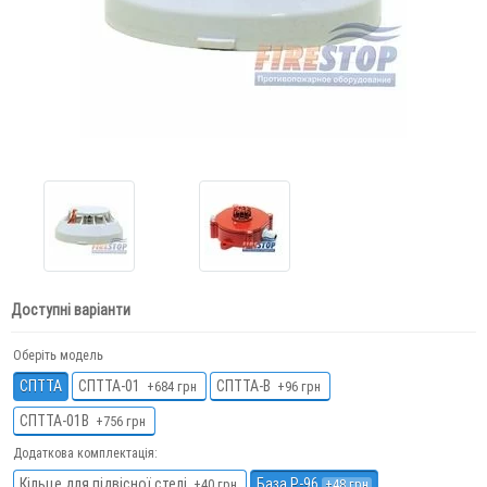
Доступні варіанти
Оберіть модель
СПТТА
СПТТА-01
СПТТА-В
+684 грн
+96 грн
СПТТА-01В
+756 грн
Додаткова комплектація:
Кільце для підвісної стелі
База Р-96
+40 грн
+48 грн