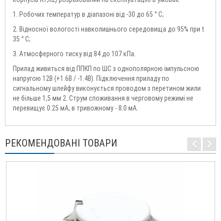
1. Робочих температур в діапазоні від -30 до 65 ° С;
2. Відносної вологості навколишнього середовища до 95% при t
35 ° С;
3. Атмосферного тиску від 84 до 107 кПа.
Прилад живиться від ППКП по ШС з однополярною імпульсною
напругою 12В (+1.6В / -1.4В). Підключення приладу по
сигнальному шлейфу виконується проводом з перетином жили
не більше 1,5 мм 2. Струм споживання в черговому режимі не
перевищує 0.25 мА, в тривожному - 8.0 мА.
РЕКОМЕНДОВАНІ ТОВАРИ