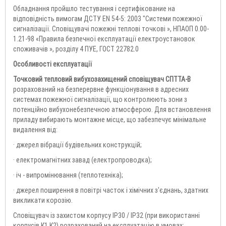
Обладнання пройшло тестування і сертифікование на
відповідність вимогам ДСТУ EN 54-5: 2003 "Системи пожежної
сигналізації. Сповіщувачі пожежні теплові точкові », НПАОП 0.00-
1.21-98 «Правила безпечної експлуатації електроустановок
споживачів », розділу 4 ПУЕ, ГОСТ 22782.0
Особливості експлуатації
Точковий тепловий вибухозахищений сповіщувач СПТТА-В
розрахований на безперервне функціонування в адресних
системах пожежної сигналізації, що контролюють зони з
потенційно вибухонебезпечною атмосферою. Для встановлення
приладу вибирають монтажне місце, що забезпечує мінімальне
видалення від:
· джерел вібрації будівельних конструкцій;
· електромагнітних завад (електропроводка);
· іч - випромінювання (теплотехніка);
· джерел поширення в повітрі часток і хімічних з'єднань, здатних
викликати корозію.
Сповіщувач із захистом корпусу IP30 / IP32 (при використанні
корпусів К1,К2) розрахований на експлуатацію в умовах: