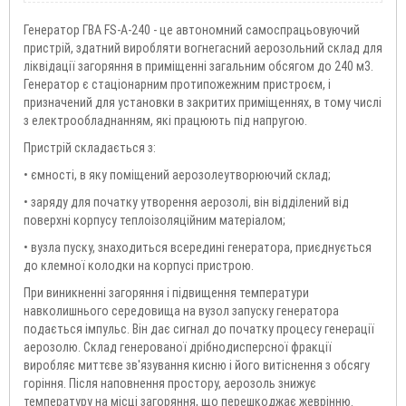
Генератор ГВА FS-A-240 - це автономний самоспрацьовуючий
пристрій, здатний виробляти вогнегасний аерозольний склад для
ліквідації загоряння в приміщенні загальним обсягом до 240 м3.
Генератор є стаціонарним протипожежним пристроєм, і
призначений для установки в закритих приміщеннях, в тому числі
з електрообладнанням, які працюють під напругою.
Пристрій складається з:
• ємності, в яку поміщений аерозолеутворюючий склад;
• заряду для початку утворення аерозолі, він відділений від
поверхні корпусу теплоізоляційним матеріалом;
• вузла пуску, знаходиться всередині генератора, приєднується
до клемної колодки на корпусі пристрою.
При виникненні загоряння і підвищення температури
навколишнього середовища на вузол запуску генератора
подається імпульс. Він дає сигнал до початку процесу генерації
аерозолю. Склад генерованої дрібнодисперсної фракції
виробляє миттєве зв'язування кисню і його витіснення з обсягу
горіння. Після наповнення простору, аерозоль знижує
температуру на місці загоряння, що перешкоджає жеврінню.