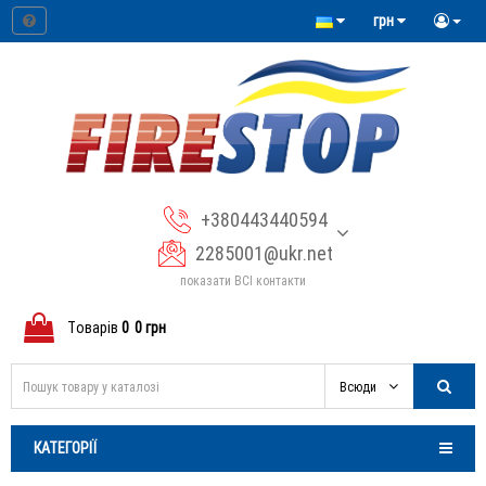
грн
+380443440594
2285001@ukr.net
показати ВСІ контакти
Tоварів
0
0 грн
Всюди
КАТЕГОРІЇ