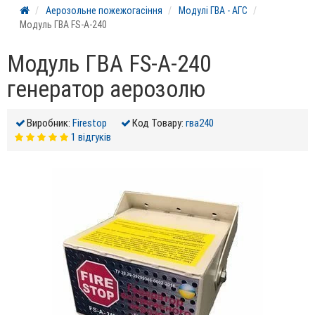
Аерозольне пожежогасіння
Модулі ГВА - АГС
Модуль ГВА FS-A-240
Модуль ГВА FS-A-240
генератор аерозолю
Виробник:
Firestop
Код Товару:
гва240
1 відгуків