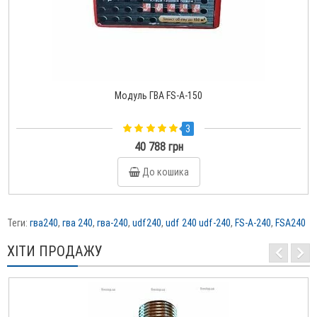
Модуль ГВА FS-A-150
3
40 788 грн
До кошика
Теги:
гва240
,
гва 240
,
гва-240
,
udf240
,
udf 240 udf-240
,
FS-A-240
,
FSA240
ХІТИ ПРОДАЖУ