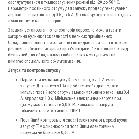
експлуатуватися в температурному режимі від -20 до 50 ° C.
Параметри постійного струму для запуску процесу генерування
аерозолю складають від 0.5 до 5 А. До складу аерозолю входять
лужні сполуки калію і натрію.
Завдяки встановленню генераторів аерозолю можна гасити
загоряння будь-якої складності в великих приміщеннях.
Обладнання повністю екологічне і не виділяє при гасінні пожежі
речовин, небезпечних для здоров'я людини. Аерозольний склад
безпечний для обладнання і майна, легко монтується і не
вимагає спеціального обслуговування.
Запуск та контроль запуску
Параметри вузла запуску Клеми колодки, 1;2 вузол
запуску. Для запуску ГВА в роботу необхідно подати
імпульс постійного струму з максимальним значенням 0,4
А. впродовж 1,0 с. Мінімальна електрична напруга при
цьому має становити 3,0 В. Максимальна напруга
обмежується можливістю ППКП.
Постійний контроль цілісності електричної мережі вузла
запуску ГВА здійснюється постійним електричним
струмом не більш ніж 0,005 А.