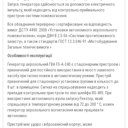
Запуск генератора здійснюється за допомогою електричного
імпульсу, який надходить від контрольно-приймального
пристрою системи пожежогасіння.
Все обладнання перевірено і сертифіковане на відповідність
вимог ДСТУ 4490: 2008 «Установки автономного аерозольного
пожежогасіння», норм ДВН В 2.5-56 «Системи протипожежного
захисту», а також стандартів ГОСТ 12.3.046-91 «Містобудування.
Загальні технічні вимоги »
Особливості експлуатації
Генератор аерозольний ГВА FS-A-240 є стаціонарним пристроєм і
призначений для постійного використання в якості захисного
засобу при гасінні пожеж в автоматичному режимі. Пристрій
призначений для стаціонарної установки групами в кількості до
8 шт. в приміщенні. Сигнал на спрацьовування надходить з
приладів контрольних пристроїв по лінії шлейфа RS-485. При
використанні автономного вузла запуску Firestop, який
спрацьовує в температурному режимі від 72 до 200 ° C, кожен
генератор аерозольного вогнегасіння може працювати
автономно.
Пристрій має ударо і віброзахисний корпус, може