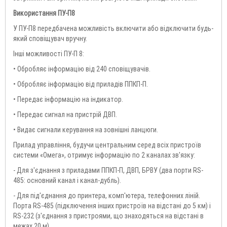
Використання ПУ-П8
У ПУ-П8 передбачена можливість включити або відключити будь-
який сповіщувач вручну.
Інші можливості ПУ-П 8:
• Обробляє інформацію від 240 сповіщувачів.
• Обробляє інформацію від приладів ППКП-П.
• Передає інформацію на індикатор.
• Передає сигнал на пристрій ДВП.
• Видає сигнали керування на зовнішні ланцюги.
Прилад управління, будучи центральним серед всіх пристроїв
системи «Омега», отримує інформацію по 2 каналах зв'язку:
- Для з'єднання з приладами ППКП-П, ДВП, БРВУ (два порти RS-
485: основний канал і канал-дубль).
- Для під'єднання до принтера, комп'ютера, телефонних ліній.
Порта RS-485 (підключення інших пристроїв на відстані до 5 км) і
RS-232 (з'єднання з пристроями, що знаходяться на відстані в
межах 20 м).