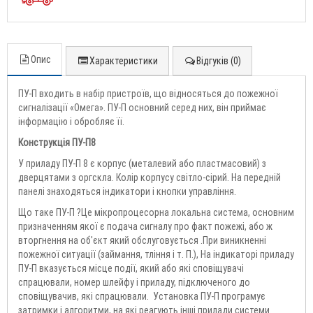
Опис
Характеристики
Відгуків (0)
ПУ-П входить в набір пристроїв, що відносяться до пожежної
сигналізації «Омега». ПУ-П основний серед них, він приймає
інформацію і обробляє її.
Конструкція ПУ-П8
У приладу ПУ-П 8 є корпус (металевий або пластмасовий) з
дверцятами з оргскла. Колір корпусу світло-сірий. На передній
панелі знаходяться індикатори і кнопки управління.
Що таке ПУ-П ?Це мікропроцесорна локальна система, основним
призначенням якої є подача сигналу про факт пожежі, або ж
вторгнення на об'єкт який обслуговується .При виникненні
пожежної ситуації (займання, тління і т. П.), На індикаторі приладу
ПУ-П вказується місце події, який або які сповіщувачі
спрацювали, номер шлейфу і приладу, підключеного до
сповіщувачив, які спрацювали. Установка ПУ-П програмує
затримки і алгоритми, на які реагують інші прилади системи.