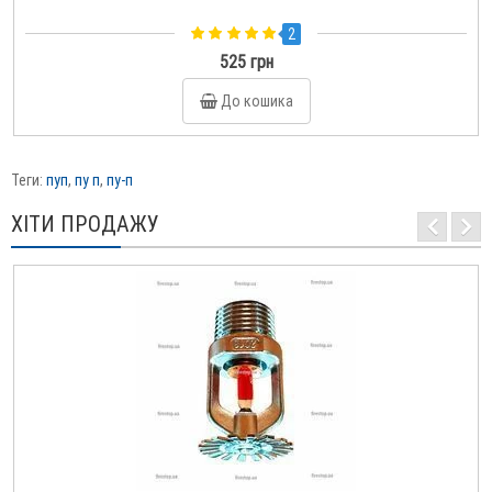
2
525 грн
До кошика
Теги:
пуп
,
пу п
,
пу-п
ХІТИ ПРОДАЖУ