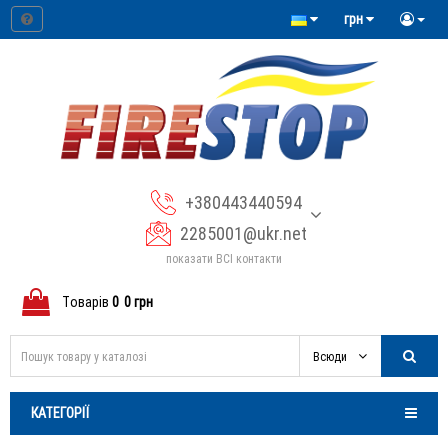
грн
+380443440594
2285001@ukr.net
показати ВСІ контакти
Tоварів
0
0 грн
Всюди
КАТЕГОРІЇ