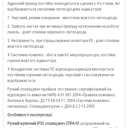
Адресний прилад постійно знаходиться в одному з 4-х станів, які
відображаються сигналами світлодіодних індикаторів:
1. Черговий, режим очікування - миготіння жовтого світлодіода.
2. Тривога, настає при активації приладу натисканням на робочу
панель - довгі спалахи червоного світлодіода.
3. Несправність, при спрацьовуванні ізолятора КЗ - довгі спалахи
жовтого світлодіода.
4. Системна помилка - збої в пам'яті мікропроцесора, постійне
горіння жовтого індикатора.
У безадресних системах ПС відповідна індикація виконується
постійним горінням світлодіодів, черговий стан очікування не
відображається.
Ручний сповіщувач пройшов тестування і сертифікований на
відповідність вимогам НАПБ А.01.001-2004 «Правила пожежної
безпеки в Україні», ДСТУ EN 54-11: 2004 «Системи пожежної
сигналізації. Сповіщувачі ручні », ДБН В.2.2-15-2005.
Особливості експлуатації
Ручний вуличний IP55 сповіщувач СПРА-01
розрахований на