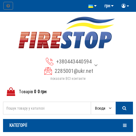
грн
+380443440594
2285001@ukr.net
показати ВСІ контакти
Tоварів
0
0 грн
Всюди
КАТЕГОРІЇ