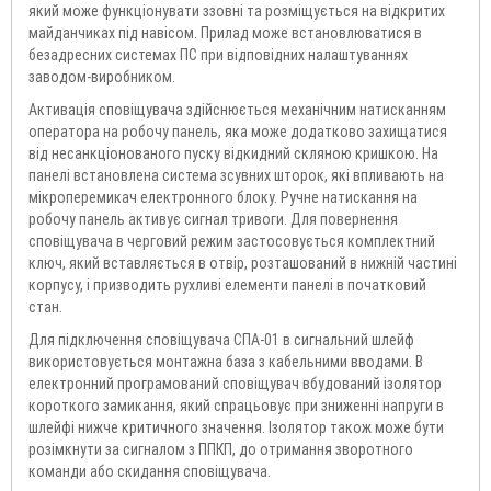
який може функціонувати ззовні та розміщується на відкритих
майданчиках під навісом. Прилад може встановлюватися в
безадресних системах ПС при відповідних налаштуваннях
заводом-виробником.
Активація сповіщувача здійснюється механічним натисканням
оператора на робочу панель, яка може додатково захищатися
від несанкціонованого пуску відкидний скляною кришкою. На
панелі встановлена ​​система зсувних шторок, які впливають на
мікроперемикач електронного блоку. Ручне натискання на
робочу панель активує сигнал тривоги. Для повернення
сповіщувача в черговий режим застосовується комплектний
ключ, який вставляється в отвір, розташований в нижній частині
корпусу, і призводить рухливі елементи панелі в початковий
стан.
Для підключення сповіщувача СПА-01 в сигнальний шлейф
використовується монтажна база з кабельними вводами. В
електронний програмований сповіщувач вбудований ізолятор
короткого замикання, який спрацьовує при зниженні напруги в
шлейфі нижче критичного значення. Ізолятор також може бути
розімкнути за сигналом з ППКП, до отримання зворотного
команди або скидання сповіщувача.