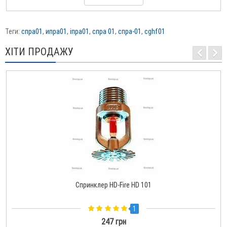
Теги:
спра01
,
ипра01
,
іпра01
,
спра 01
,
спра-01
,
cghf01
ХІТИ ПРОДАЖУ
Спринклер HD-Fire HD 101
1
247 грн