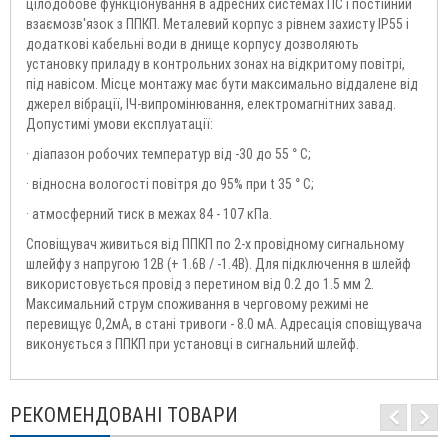
цілодобове функціонування в адресних системах ПС і постійний
взаємозв'язок з ППКП. Металевий корпус з рівнем захисту IP55 і
додаткові кабельні води в днище корпусу дозволяють
установку приладу в контрольних зонах на відкритому повітрі,
під навісом. Місце монтажу має бути максимально віддалене від
джерел вібрації, ІЧ-випромінювання, електромагнітних завад.
Допустимі умови експлуатації:
· діапазон робочих температур від -30 до 55 ° С;
· відносна вологості повітря до 95% при t 35 ° С;
· атмосферний тиск в межах 84 - 107 кПа.
Сповіщувач живиться від ППКП по 2-х провідному сигнальному
шлейфу з напругою 12В (+ 1.6В / -1.4В). Для підключення в шлейф
використовується провід з перетином від 0.2 до 1.5 мм 2.
Максимальний струм споживання в черговому режимі не
перевищує 0,2мА, в стані тривоги - 8.0 мА. Адресація сповіщувача
виконується з ППКП при установці в сигнальний шлейф.
РЕКОМЕНДОВАНІ ТОВАРИ