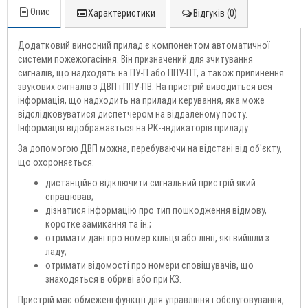
Опис
Характеристики
Відгуків (0)
Додатковий виносний прилад є компонентом автоматичної
системи пожежогасіння. Він призначений для зчитування
сигналів, що надходять на ПУ-П або ППУ-ПТ, а також припинення
звукових сигналів з ДВП і ППУ-ПВ. На пристрій виводиться вся
інформація, що надходить на прилади керування, яка може
відслідковуватися диспетчером на віддаленому посту.
Інформація відображається на РК--індикаторів приладу.
За допомогою ДВП можна, перебуваючи на відстані від об'єкту,
що охороняється:
дистанційно відключити сигнальний пристрій який
спрацював;
дізнатися інформацію про тип пошкодження відмову,
коротке замикання та ін.;
отримати дані про номер кільця або лінії, які вийшли з
ладу;
отримати відомості про номери сповіщувачів, що
знаходяться в обриві або при КЗ.
Пристрій має обмежені функції для управління і обслуговування,