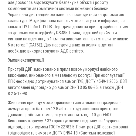
але дозволяє відстежувати безпеку на об'єкті і роботу
компонентів автоматичної системи пожежної безпеки.
Управління дистанційною панеллю проводиться за допомогою
клавіатури. Модифікована панель може зчитувати інформацію з
кількох ПУ-П або ППУ-ПВ. Передача даних на прилад здійснюється
за допомогою інтерфейсу RS485. Прилад здатний приймати
сигнали на відстані до 1 км при використанні витої пари не нижче
5-категорії (CAT5Е). Для передачі даних на великі відстані
необхідно використовувати АДС-репітер.
Умови експлуатації
Пристрій ДВП змонтовано в приладовому корпусі навісного
виконання, виконаного в металевому корпусі. При експлуатації
ППК необхідно дотримуватися вимог ПУЕ, ДСТУ 4549-1:2006. ДВП
виготовлені відповідно до вимог СНиП 3.05.06-85, а також ДБН
В.2.5-13-98.
Живлення приладу може здійснюватися з власного джерела -
акумуляторної батареї 12 В або зі входу зовнішніх пристроїв.
Діапазон робочих температур становить від -10 до +50 С.
Виконання корпусу P 32 гарантує захист від пилу і забруднень
відповідають нормам ГОСТу 22782.5. Пристрої ДВП сертифіковані
і відповідають вимогам ДСТУ EN54-18 «Системи пожежної