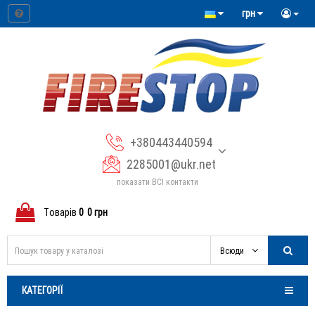
грн
+380443440594
2285001@ukr.net
показати ВСІ контакти
Tоварів
0
0 грн
Всюди
КАТЕГОРІЇ