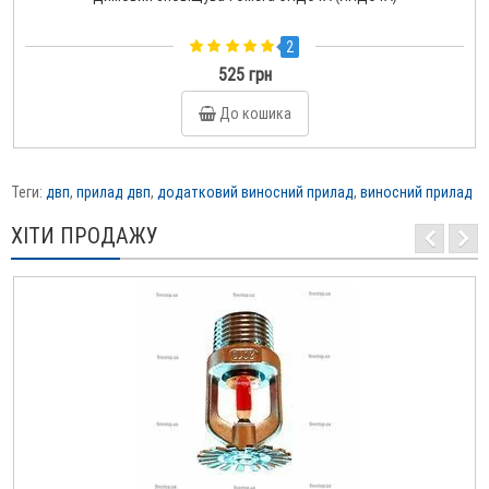
2
525 грн
До кошика
Теги:
двп
,
прилад двп
,
додатковий виносний прилад
,
виносний прилад
ХІТИ ПРОДАЖУ